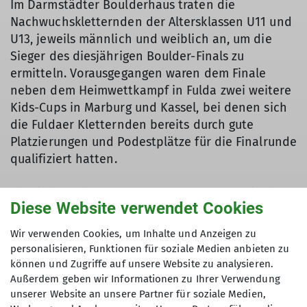
Im Darmstädter Boulderhaus traten die
Nachwuchskletternden der Altersklassen U11 und
U13, jeweils männlich und weiblich an, um die
Sieger des diesjährigen Boulder-Finals zu
ermitteln. Vorausgegangen waren dem Finale
neben dem Heimwettkampf in Fulda zwei weitere
Kids-Cups in Marburg und Kassel, bei denen sich
die Fuldaer Kletternden bereits durch gute
Platzierungen und Podestplätze für die Finalrunde
qualifiziert hatten.
Für viele der jungen AthletInnen war das Finale
Diese Website verwendet Cookies
der erste Wettkampf, der sich am nationalen
Regelwerk orientierte - ein aufregendes Erlebnis.
Wir verwenden Cookies, um Inhalte und Anzeigen zu
Im Halbfinale mussten zunächst fünf Boulder im
personalisieren, Funktionen für soziale Medien anbieten zu
Flash-Format gemeistert werden, im Finale waren
können und Zugriffe auf unsere Website zu analysieren.
sie dann in den vier zu kletternden Boulder auf
Außerdem geben wir Informationen zu Ihrer Verwendung
unserer Website an unsere Partner für soziale Medien,
sich allein gestellt.